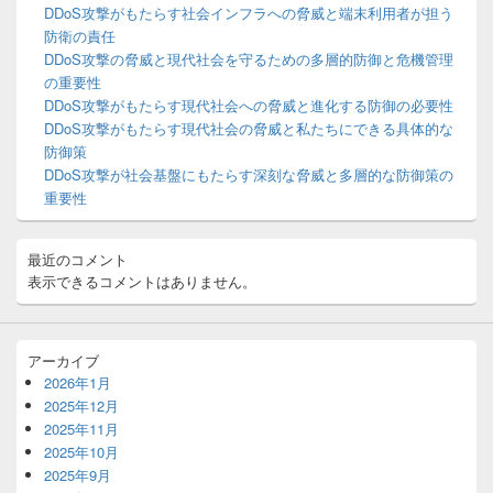
ー
DDoS攻撃がもたらす社会インフラへの脅威と端末利用者が担う
ウ
防衛の責任
ィ
DDoS攻撃の脅威と現代社会を守るための多層的防御と危機管理
ジ
の重要性
ェ
ッ
DDoS攻撃がもたらす現代社会への脅威と進化する防御の必要性
ト
DDoS攻撃がもたらす現代社会の脅威と私たちにできる具体的な
エ
防御策
リ
DDoS攻撃が社会基盤にもたらす深刻な脅威と多層的な防御策の
ア
重要性
最近のコメント
表示できるコメントはありません。
アーカイブ
2026年1月
2025年12月
2025年11月
2025年10月
2025年9月