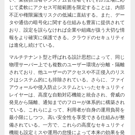
じて柔軟にアクセス可能範囲を限定することは、内部
不正や権限漏洩リスクの低減に直結する。また、デー
タや通信の暗号化に関する仕組みも豊富に提供されて
おり、設定を誤らなければ企業や組織が扱う大切な情
報をより確実に保護できる。クラウドのセキュリティ
は進化し続けている。
マルチテナント型と呼ばれる設計思想によって、同じ
物理サーバー上でも複数のユーザー環境が分離・隔離
されており、他ユーザーのアクセスや不正侵入のリス
クはシステム的にも排除されている。さらに、ファイ
アウォールや侵入防止システムといったセキュリティ
レイヤーは、高度な自動対応機能と統合され、脅威の
発見から隔離、通知までのフローが体系的に構築され
ている。これらによって、利用者が自身の運用負荷を
最小限にしつつ、高い安全性を享受できる仕組みが整
備されている。一方で、これらの高度なセキュリティ
機能も設定ミスや運用の怠慢によって本来の効果を発