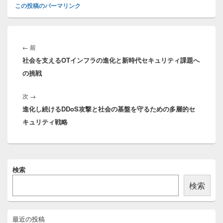
この投稿のパーマリンク
投
稿
前
←
前
ナ
社会を支えるOTインフラの進化と新時代セキュリティ課題へ
の
ビ
の挑戦
投
ゲ
稿:
ー
次
次
→
シ
進化し続けるDDoS攻撃と社会の基盤を守るための多層的セ
の
ョ
キュリティ戦略
投
ン
稿:
メ
検索
イ
ン
検索
サ
イ
ド
バ
最近の投稿